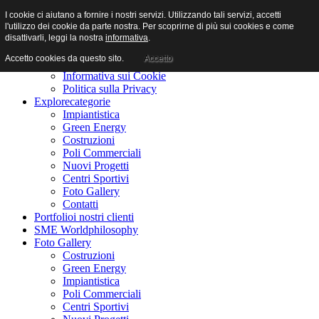
I cookie ci aiutano a fornire i nostri servizi. Utilizzando tali servizi, accetti
l'utilizzo dei cookie da parte nostra. Per scoprirne di più sui cookies e come
disattivarli, leggi la nostra
informativa
.
Accetto cookies da questo sito.
Accetto
Home
benvenuti
Informativa sui Cookie
Politica sulla Privacy
Explore
categorie
Impiantistica
Green Energy
Costruzioni
Poli Commerciali
Nuovi Progetti
Centri Sportivi
Foto Gallery
Contatti
Portfolio
i nostri clienti
SME World
philosophy
Foto Gallery
Costruzioni
Green Energy
Impiantistica
Poli Commerciali
Centri Sportivi